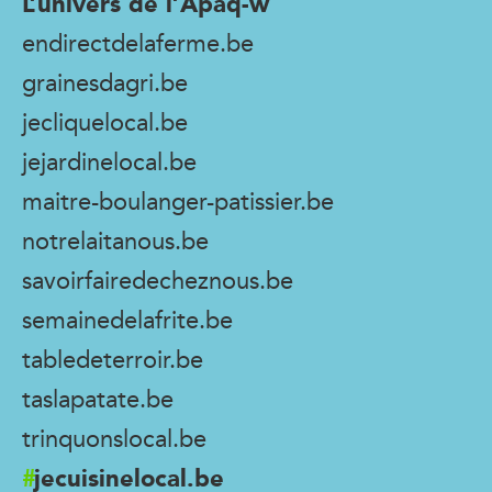
L’univers de l’Apaq-w
endirectdelaferme.be
grainesdagri.be
jecliquelocal.be
jejardinelocal.be
maitre-boulanger-patissier.be
notrelaitanous.be
savoirfairedecheznous.be
semainedelafrite.be
tabledeterroir.be
taslapatate.be
trinquonslocal.be
jecuisinelocal.be