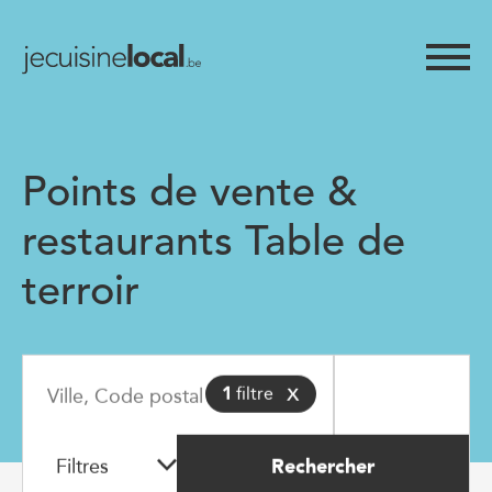
Points de vente &
restaurants Table de
terroir
x
1
filtre
Filtres