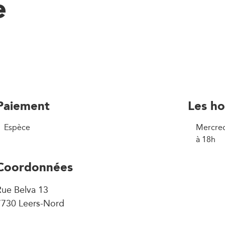
e
Paiement
Les ho
Espèce
Mercred
à 18h
Coordonnées
Rue Belva 13
7730 Leers-Nord