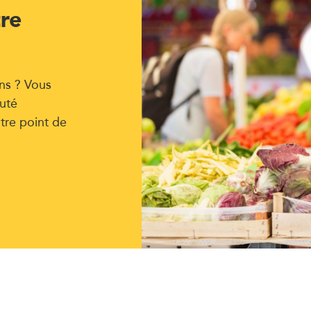
tre
ns ? Vous
uté
tre point de