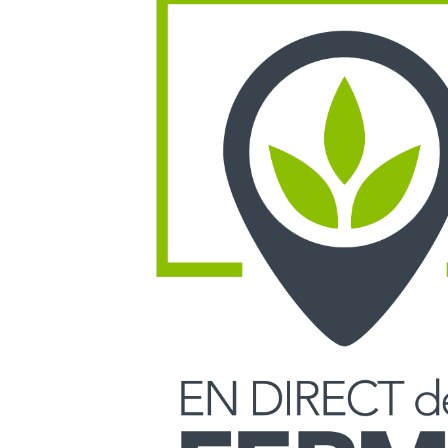
Fruits
Légumes
7
. Ferme Schalenbourg Filles
Magasin à la ferme
Rue Ribatte 14
Donceel 4357
Viandes et charcuteries
Fruits
Volailles
Légu
Fromage
Pommes de terre
Boissons
8
. Comptoir Paysan
Magasin de proximité
Rue Bouillon 82
Beauraing 5570