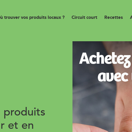
ù trouver vos produits locaux ?
Circuit court
Recettes
 produits
r et en