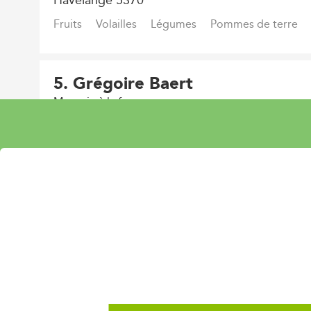
Fruits
Volailles
Légumes
Pommes de terre
5
. Grégoire Baert
Magasin à la ferme
Bry 2
Celles 5561
Viandes et charcuteries
Fruits
Volailles
Légu
Fromage
Pommes de terre
Boissons
Boulang
6
. Les Jardins de Dounia
Magasin à la ferme
Rue de la baraque 128
Louvain-la-Neuve 1348