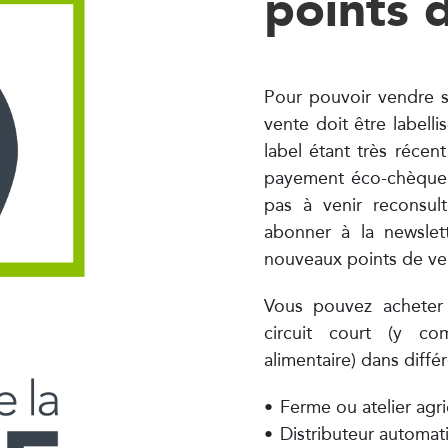
points 
Pour pouvoir vendre s
vente doit être labell
label étant très récent
payement éco-chèque v
pas à venir reconsul
abonner à la newslett
mes
Produits laitiers
nouveaux points de ven
Vous pouvez acheter l
circuit court (y com
alimentaire) dans diffé
Ferme ou atelier agric
Distributeur automat