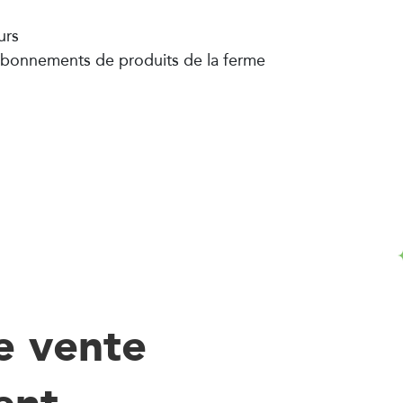
urs
 abonnements de produits de la ferme
de vente
8
ent