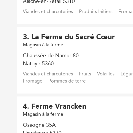
Aische-en-Refail 5310
Viandes et charcuteries
Produits laitiers
Froma
3
. La Ferme du Sacré Cœur
Magasin à la ferme
Chaussée de Namur 80
Natoye 5360
Viandes et charcuteries
Fruits
Volailles
Légu
Fromage
Pommes de terre
4
. Ferme Vrancken
Magasin à la ferme
Ossogne 35A
Havelange 5370