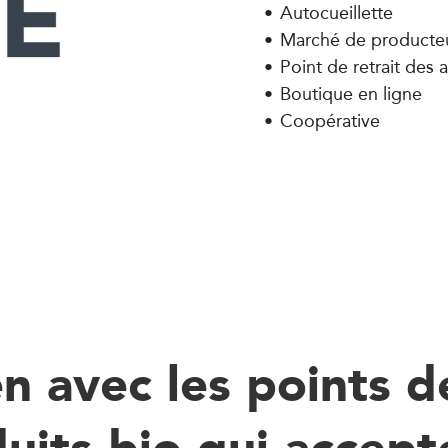
Autocueillette
its
Volailles
Légumes
Marché de producte
Boissons
Point de retrait des
Boutique en ligne
Coopérative
ux
en avec les points 
uits bio qui accept