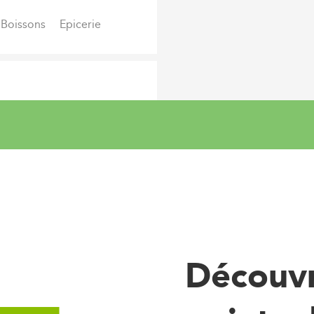
Boissons
Epicerie
mes
Produits laitiers
erie-Pâtisserie
Epicerie
Découvr