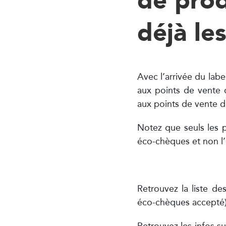
Bomal-sur-Ourthe 6941
déjà le
Huiles
Moutardes, pickles, …
Charcuterie, sala
Boeuf et veau
Beurre
Glace
Lait
Confiture
Viandes et charcuteries
Produits laitiers
Froma
Avec l’arrivée du labe
11
. Ferme Legat – La grange G
aux points de vente de
aux points de vente de
Magasin de proximité
Rue de Binche 33
Notez que seuls les p
Estinnes-au-Val 7120
éco-chèques et non l’
Produits horticoles
Fruits
Volailles
Légumes
Fromage
Pommes de terre
Boissons
Epiceri
Retrouvez la liste d
éco-chèques accepté)
12
. Ferme Pierre Dupuis
Magasin à la ferme
Retrouvez les infos su