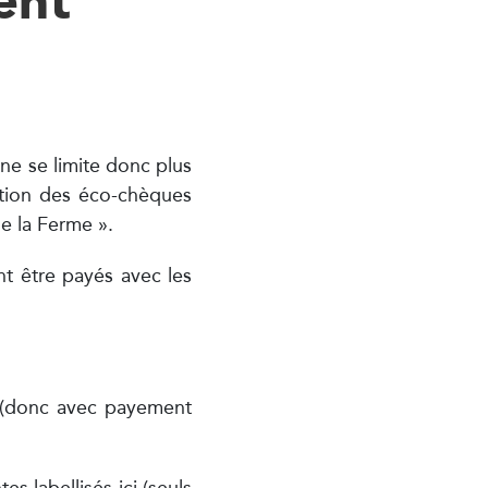
 ne se limite donc plus
sation des éco-chèques
de la Ferme ».
nt être payés avec les
» (donc avec payement
es labellisés ici (seuls