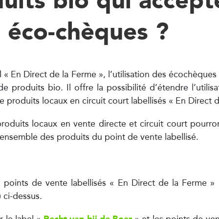
s éco-chèques ?
isons, pâtés, …
, compote, sirops, …
ge
Epicerie
l « En Direct de la Ferme », l’utilisation des écochèques
ourmande
 produits bio. Il offre la possibilité d’étendre l’utili
 produits locaux en circuit court labellisés « En Direct 
roduits locaux en vente directe et circuit court pourro
ensemble des produits du point de vente labellisé.
Produits laitiers
e
es points de vente labellisés « En Direct de la Ferme 
 ci-dessus.
Recht van bij de Boer
r le label «
» et les points de vent