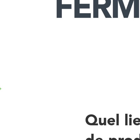
Produits horticoles
Viandes et charcuteries
Fru
Produits laitiers
Fromage
Pommes de terre
Boulangerie-Pâtisserie
Epicerie
9
. Boucherie à la ferme Les Trie
Magasin à la ferme
Chemin des morts 25
Seneffe 7180
Viandes et charcuteries
Légumes
Quel li
10
. Ferme Houard
Magasin à la ferme
de prod
Rue Hodister 1