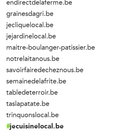
endirectdelaferme.be
grainesdagri.be
jecliquelocal.be
jejardinelocal.be
maitre-boulanger-patissier.be
notrelaitanous.be
savoirfairedecheznous.be
semainedelafrite.be
tabledeterroir.be
taslapatate.be
trinquonslocal.be
jecuisinelocal.be