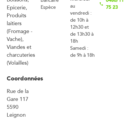
0486/11
bancaire
au
Epicerie,
75 23
Espèce
vendredi :
Produits
de 10h à
laitiers
12h30 et
(Fromage -
de 13h30 à
Vache),
18h
Viandes et
Samedi :
charcuteries
de 9h à 18h
(Volailles)
Coordonnées
Rue de la
Gare 117
5590
Leignon