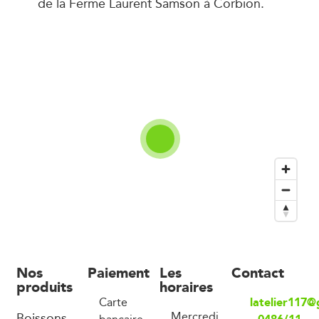
de la Ferme Laurent Samson à Corbion.
Nos
Paiement
Les
Contact
produits
horaires
latelier117
Carte
Boissons,
Mercredi