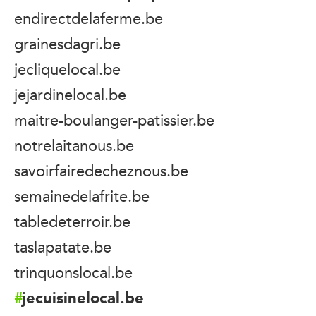
endirectdelaferme.be
grainesdagri.be
jecliquelocal.be
jejardinelocal.be
maitre-boulanger-patissier.be
notrelaitanous.be
savoirfairedecheznous.be
semainedelafrite.be
tabledeterroir.be
taslapatate.be
trinquonslocal.be
jecuisinelocal.be