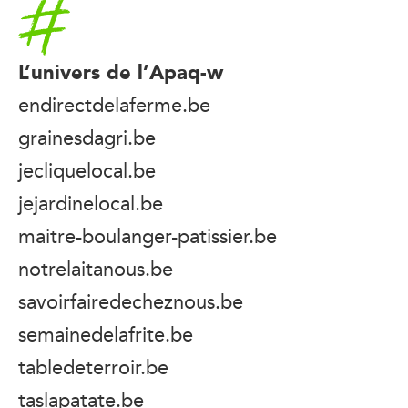
Accueil
L’univers de l’Apaq-w
endirectdelaferme.be
grainesdagri.be
jecliquelocal.be
jejardinelocal.be
maitre-boulanger-patissier.be
notrelaitanous.be
savoirfairedecheznous.be
semainedelafrite.be
tabledeterroir.be
taslapatate.be