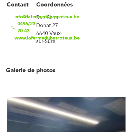
Contact
Coordonnées
info@lafermedubasroteux.be
Rue Saint-
0496/23
Donat 27
70 43
6640 Vaux-
www.lafermedubasroteux.be
sur-Sûre
Galerie de photos