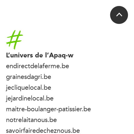
Accueil
L’univers de l’Apaq-w
endirectdelaferme.be
grainesdagri.be
jecliquelocal.be
jejardinelocal.be
maitre-boulanger-patissier.be
notrelaitanous.be
savoirfairedecheznous.be