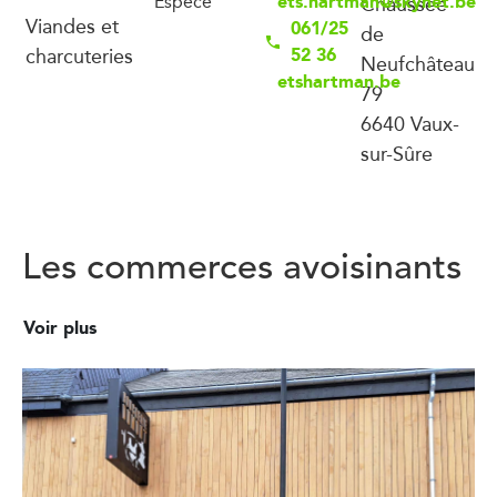
ets.hartman@skynet.be
Espèce
Chaussée
Viandes et
061/25
de
charcuteries
52 36
Neufchâteau
etshartman.be
79
6640 Vaux-
sur-Sûre
Les commerces avoisinants
Voir plus