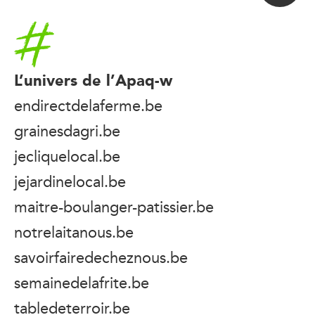
Accueil
L’univers de l’Apaq-w
endirectdelaferme.be
grainesdagri.be
jecliquelocal.be
jejardinelocal.be
maitre-boulanger-patissier.be
notrelaitanous.be
savoirfairedecheznous.be
semainedelafrite.be
tabledeterroir.be