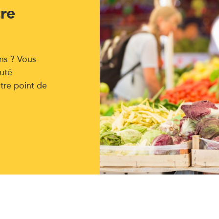
tre
ns ? Vous
uté
tre point de