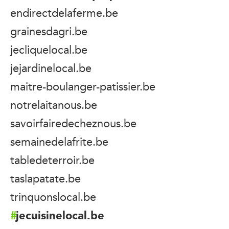
endirectdelaferme.be
grainesdagri.be
jecliquelocal.be
jejardinelocal.be
maitre-boulanger-patissier.be
notrelaitanous.be
savoirfairedecheznous.be
semainedelafrite.be
tabledeterroir.be
taslapatate.be
trinquonslocal.be
jecuisinelocal.be