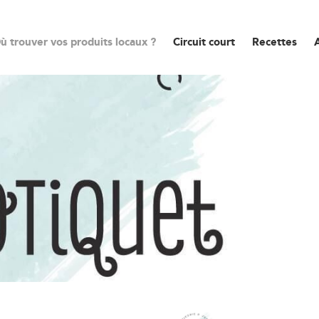
ù trouver vos produits locaux ?
Circuit court
Recettes