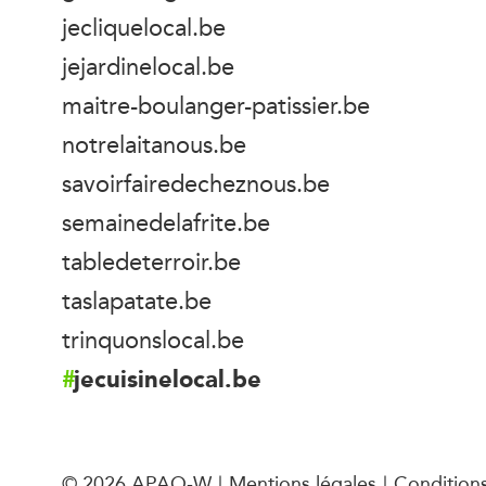
jecliquelocal.be
jejardinelocal.be
maitre-boulanger-patissier.be
notrelaitanous.be
savoirfairedecheznous.be
semainedelafrite.be
tabledeterroir.be
taslapatate.be
trinquonslocal.be
jecuisinelocal.be
© 2026 APAQ-W
Mentions légales
Conditions