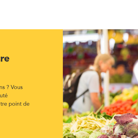
tre
ns ? Vous
uté
tre point de