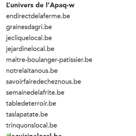
L’univers de l’Apaq-w
endirectdelaferme.be
grainesdagri.be
jecliquelocal.be
jejardinelocal.be
maitre-boulanger-patissier.be
notrelaitanous.be
savoirfairedecheznous.be
semainedelafrite.be
tabledeterroir.be
taslapatate.be
trinquonslocal.be
jecuisinelocal.be