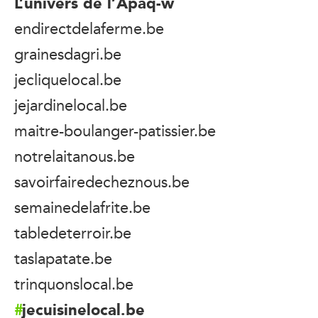
L’univers de l’Apaq-w
endirectdelaferme.be
grainesdagri.be
jecliquelocal.be
jejardinelocal.be
maitre-boulanger-patissier.be
notrelaitanous.be
savoirfairedecheznous.be
semainedelafrite.be
tabledeterroir.be
taslapatate.be
trinquonslocal.be
jecuisinelocal.be