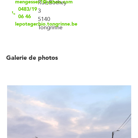
mengesser1@yahoo.com
Rue Bothey
0483/19
3
06 46
5140
lepotagerbio.tongrinne.be
Tongrinne
Galerie de photos