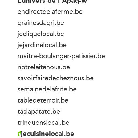
L’univers de l’Apaq-w
endirectdelaferme.be
grainesdagri.be
jecliquelocal.be
jejardinelocal.be
maitre-boulanger-patissier.be
notrelaitanous.be
savoirfairedecheznous.be
semainedelafrite.be
tabledeterroir.be
taslapatate.be
trinquonslocal.be
jecuisinelocal.be