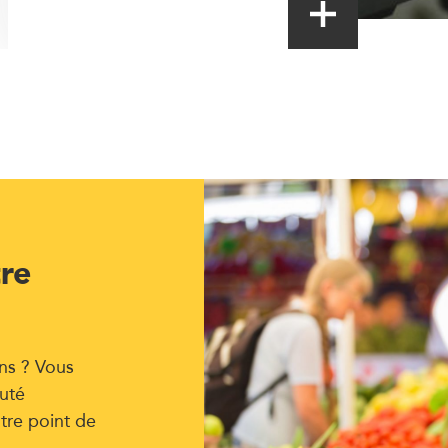
tre
ns ? Vous
uté
tre point de