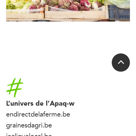
Accueil
L’univers de l’Apaq-w
endirectdelaferme.be
grainesdagri.be
jecliquelocal.be