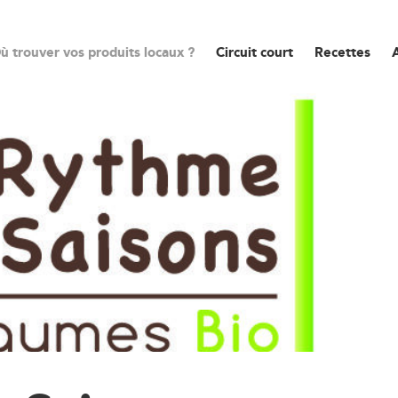
ù trouver vos produits locaux ?
Circuit court
Recettes