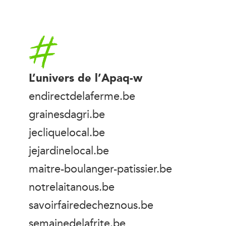
Accueil
L’univers de l’Apaq-w
endirectdelaferme.be
grainesdagri.be
jecliquelocal.be
jejardinelocal.be
maitre-boulanger-patissier.be
notrelaitanous.be
savoirfairedecheznous.be
semainedelafrite.be