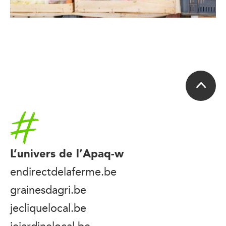
Accueil
L’univers de l’Apaq-w
endirectdelaferme.be
grainesdagri.be
jecliquelocal.be
jejardinelocal.be