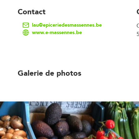
Contact
lau@epiceriedesmassennes.be
www.e-massennes.be
Galerie de photos