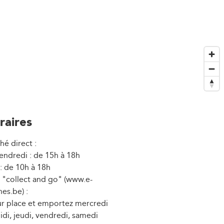
raires
hé direct :
vendredi : de 15h à 18h
: de 10h à 18h
e "collect and go" (www.e-
es.be) :
ur place et emportez mercredi
idi, jeudi, vendredi, samedi