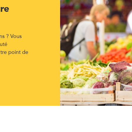
tre
ns ? Vous
uté
tre point de