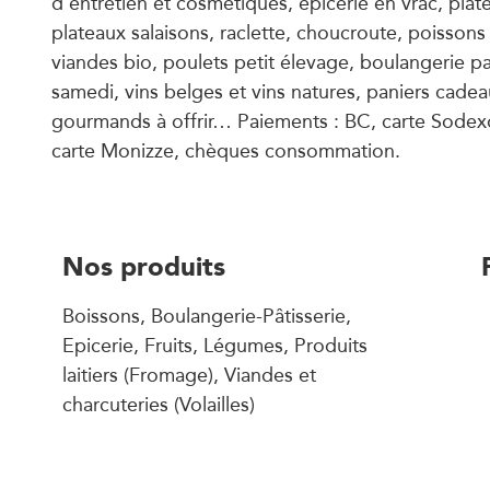
d’entretien et cosmétiques, épicerie en vrac, pla
plateaux salaisons, raclette, choucroute, poisson
viandes bio, poulets petit élevage, boulangerie pai
samedi, vins belges et vins natures, paniers cade
gourmands à offrir… Paiements : BC, carte Sodex
carte Monizze, chèques consommation.
Nos produits
Boissons, Boulangerie-Pâtisserie,
Epicerie, Fruits, Légumes, Produits
laitiers (Fromage), Viandes et
charcuteries (Volailles)