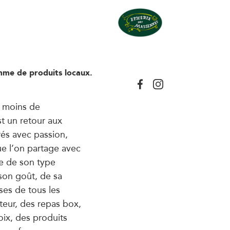
mme de produits locaux.
u moins de
t un retour aux
rés avec passion,
e l’on partage avec
e de son type
 son goût, de sa
rses de tous les
iteur, des repas box,
oix, des produits