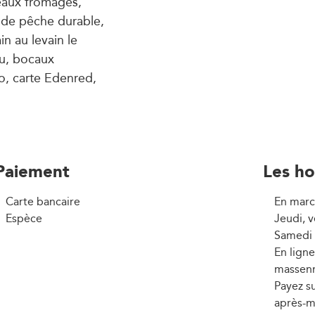
teaux fromages,
s de pêche durable,
n au levain le
au, bocaux
o, carte Edenred,
Paiement
Les ho
Carte bancaire
En marc
Espèce
Jeudi, 
Samedi 
En lign
massenn
Payez s
après-m