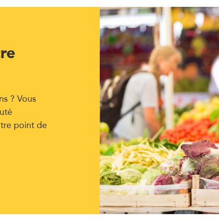
tre
ns ? Vous
uté
tre point de