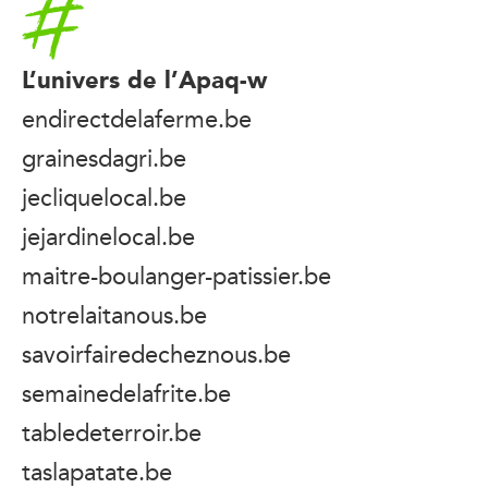
Accueil
L’univers de l’Apaq-w
endirectdelaferme.be
grainesdagri.be
jecliquelocal.be
jejardinelocal.be
maitre-boulanger-patissier.be
notrelaitanous.be
savoirfairedecheznous.be
semainedelafrite.be
tabledeterroir.be
taslapatate.be