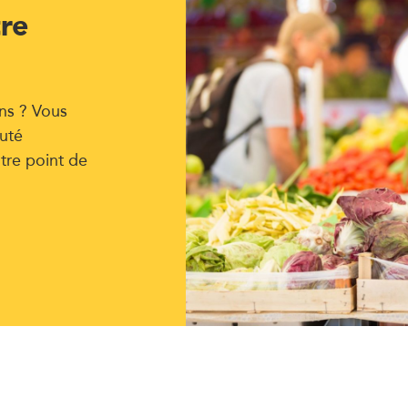
tre
ns ? Vous
uté
tre point de