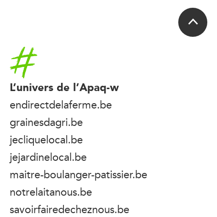
Accueil
L’univers de l’Apaq-w
endirectdelaferme.be
grainesdagri.be
jecliquelocal.be
jejardinelocal.be
maitre-boulanger-patissier.be
notrelaitanous.be
savoirfairedecheznous.be