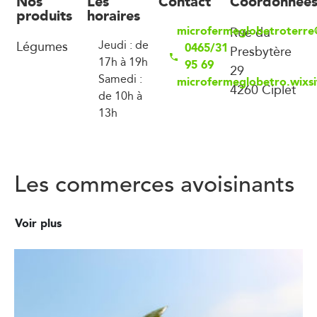
Nos
Les
Contact
Coordonnée
produits
horaires
microfermeglobetroterr
Rue du
Légumes
Jeudi : de
0465/31
Presbytère
17h à 19h
95 69
29
Samedi :
microfermeglobetro.wixsi
4260 Ciplet
de 10h à
13h
Les commerces avoisinants
Voir plus