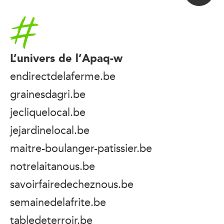
Accueil
L’univers de l’Apaq-w
endirectdelaferme.be
grainesdagri.be
jecliquelocal.be
jejardinelocal.be
maitre-boulanger-patissier.be
notrelaitanous.be
savoirfairedecheznous.be
semainedelafrite.be
tabledeterroir.be