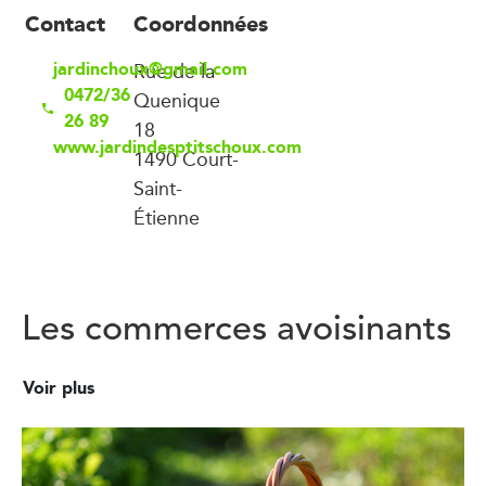
Contact
Coordonnées
jardinchoux@gmail.com
Rue de la
0472/36
Quenique
26 89
18
www.jardindesptitschoux.com
1490 Court-
Saint-
Étienne
Les commerces avoisinants
Voir plus