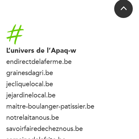
Accueil
L’univers de l’Apaq-w
endirectdelaferme.be
grainesdagri.be
jecliquelocal.be
jejardinelocal.be
maitre-boulanger-patissier.be
notrelaitanous.be
savoirfairedecheznous.be