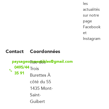
les
actualités
sur notre
page
Facebook
et
Instagram
Contact
Coordonnées
paysagescomestibles@gmail.com
Rue des
0495/44
Trois
35 91
Burettes À
côté du 55
1435 Mont-
Saint-
Guibert