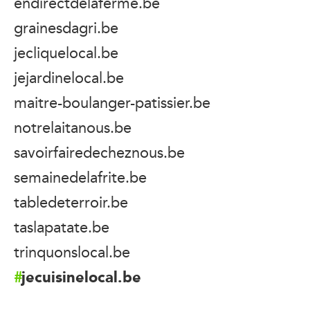
endirectdelaferme.be
grainesdagri.be
jecliquelocal.be
jejardinelocal.be
maitre-boulanger-patissier.be
notrelaitanous.be
savoirfairedecheznous.be
semainedelafrite.be
tabledeterroir.be
taslapatate.be
trinquonslocal.be
jecuisinelocal.be