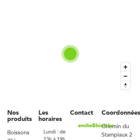
Nos
Les
Contact
Coordonnée
produits
horaires
emilie@biok.be
Chemin du
Boissons
Lundi : de
Stampiaux 2
13h à 19h