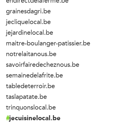
endirectdelaferme.be
grainesdagri.be
jecliquelocal.be
jejardinelocal.be
maitre-boulanger-patissier.be
notrelaitanous.be
savoirfairedecheznous.be
semainedelafrite.be
tabledeterroir.be
taslapatate.be
trinquonslocal.be
jecuisinelocal.be