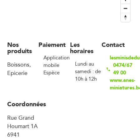
Nos
Paiement
Les
Contact
produits
horaires
lesminisded
Application
Boissons,
Lundi au
0474/67
mobile
samedi : de
Epicerie
49 00
Espèce
10h à 12h
www.anes-
miniatures.b
Coordonnées
Rue Grand
Houmart 1A
6941