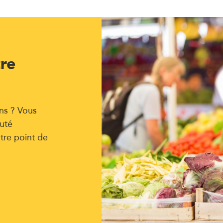
tre
ns ? Vous
uté
tre point de