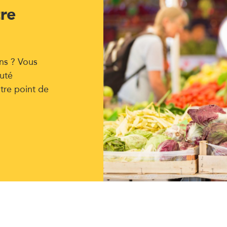
tre
ns ? Vous
uté
tre point de