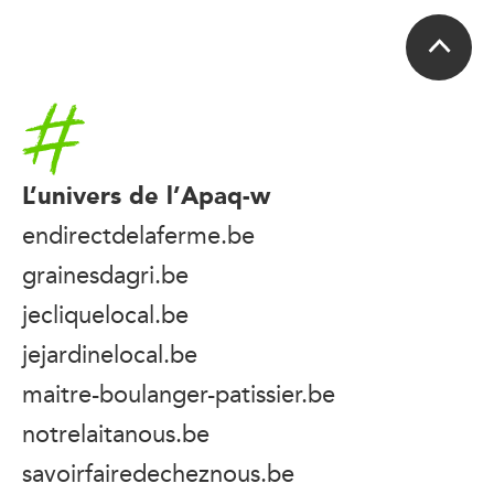
Accueil
L’univers de l’Apaq-w
endirectdelaferme.be
grainesdagri.be
jecliquelocal.be
jejardinelocal.be
maitre-boulanger-patissier.be
notrelaitanous.be
savoirfairedecheznous.be