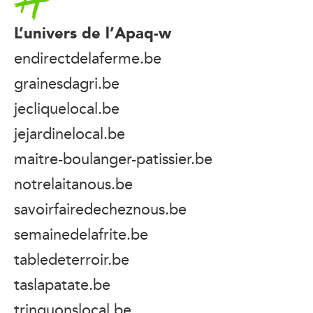
L’univers de l’Apaq-w
endirectdelaferme.be
grainesdagri.be
jecliquelocal.be
jejardinelocal.be
maitre-boulanger-patissier.be
notrelaitanous.be
savoirfairedecheznous.be
semainedelafrite.be
tabledeterroir.be
taslapatate.be
trinquonslocal.be