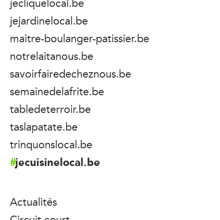
jecliquelocal.be
jejardinelocal.be
maitre-boulanger-patissier.be
notrelaitanous.be
savoirfairedecheznous.be
semainedelafrite.be
tabledeterroir.be
taslapatate.be
trinquonslocal.be
jecuisinelocal.be
Actualités
Circuit court