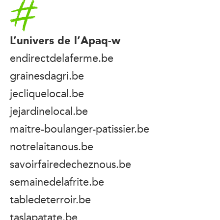
Accueil
L’univers de l’Apaq-w
endirectdelaferme.be
grainesdagri.be
jecliquelocal.be
jejardinelocal.be
maitre-boulanger-patissier.be
notrelaitanous.be
savoirfairedecheznous.be
semainedelafrite.be
tabledeterroir.be
taslapatate.be