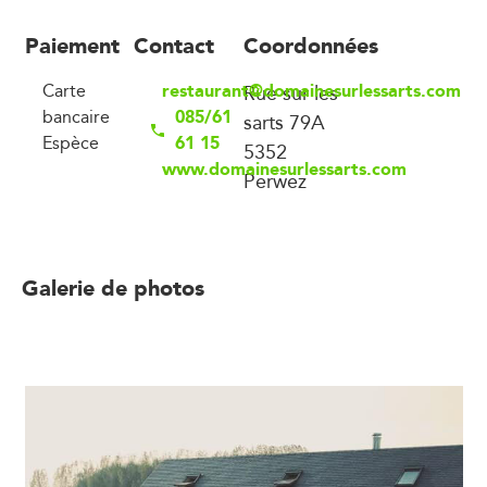
Paiement
Contact
Coordonnées
restaurant@domainesurlessarts.com
Carte
Rue sur les
085/61
bancaire
sarts 79A
61 15
Espèce
5352
www.domainesurlessarts.com
Perwez
Galerie de photos