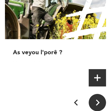
As veyou l'porê ?
Magasin à la ferme