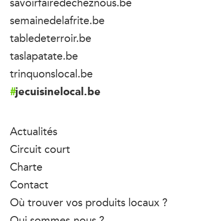
savoirfairedecheznous.be
semainedelafrite.be
tabledeterroir.be
taslapatate.be
trinquonslocal.be
jecuisinelocal.be
Actualités
Circuit court
Charte
Contact
Où trouver vos produits locaux ?
Qui sommes-nous ?