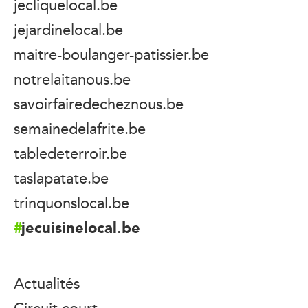
jecliquelocal.be
jejardinelocal.be
maitre-boulanger-patissier.be
notrelaitanous.be
savoirfairedecheznous.be
semainedelafrite.be
tabledeterroir.be
taslapatate.be
trinquonslocal.be
jecuisinelocal.be
Actualités
Circuit court