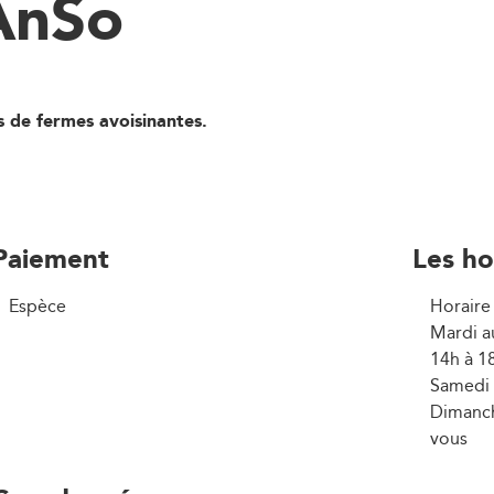
AnSo
s de fermes avoisinantes.
Paiement
Les ho
Espèce
Horaire 
Mardi a
14h à 1
Samedi 
Dimanch
vous