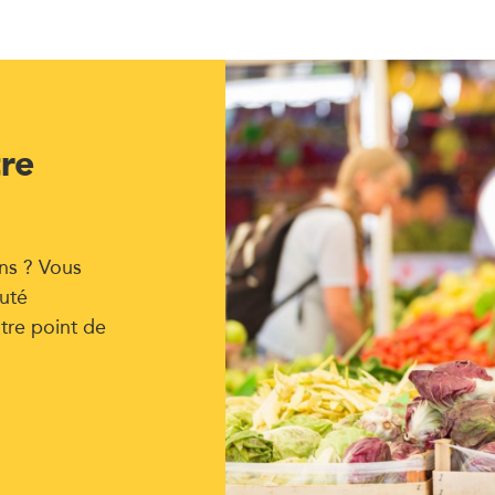
tre
ns ? Vous
uté
tre point de