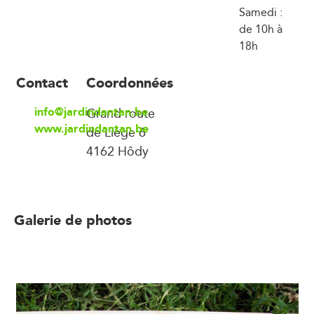
Samedi :
de 10h à
18h
Contact
Coordonnées
info@jardindantan.be
Grand route
www.jardindantan.be
de Liège 6
4162 Hôdy
Galerie de photos