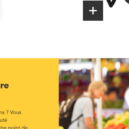
tre
ns ? Vous
uté
tre point de