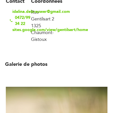
Contact
Coordonnées
idalina.debrauwer@gmail.com
Rue
0472/99
Gentilsart 2
34 22
1325
sites.google.com/view/gentilsart/home
Chaumont-
Gistoux
Galerie de photos