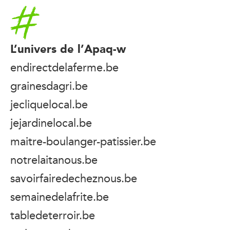
Accueil
L’univers de l’Apaq-w
endirectdelaferme.be
grainesdagri.be
jecliquelocal.be
jejardinelocal.be
maitre-boulanger-patissier.be
notrelaitanous.be
savoirfairedecheznous.be
semainedelafrite.be
tabledeterroir.be