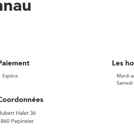
nnau
Paiement
Les ho
Espèce
Mardi a
Samedi 
Coordonnées
Hubert Halet 36
4860 Pepinster