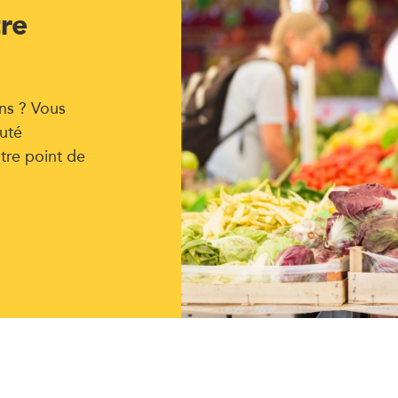
tre
ns ? Vous
uté
tre point de