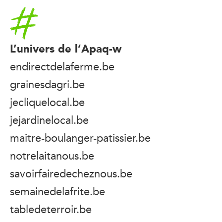
Accueil
L’univers de l’Apaq-w
endirectdelaferme.be
grainesdagri.be
jecliquelocal.be
jejardinelocal.be
maitre-boulanger-patissier.be
notrelaitanous.be
savoirfairedecheznous.be
semainedelafrite.be
tabledeterroir.be