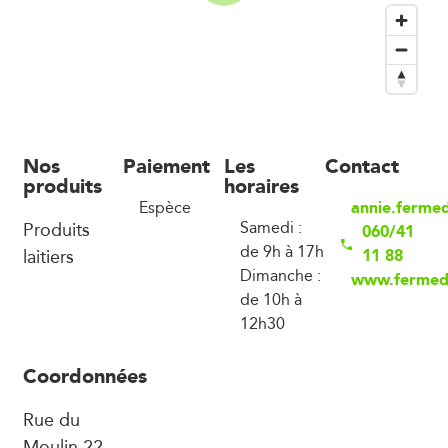
Nos
Paiement
Les
Contact
produits
horaires
annie.ferme
Espèce
Produits
Samedi :
060/41
de 9h à 17h
laitiers
11 88
Dimanche :
www.fermed
de 10h à
12h30
Coordonnées
Rue du
Moulin 22