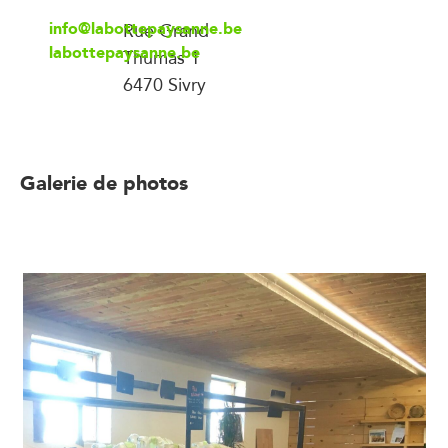
info@labottepaysanne.be
Rue Grand
labottepaysanne.be
Thumas 1
6470 Sivry
Galerie de photos