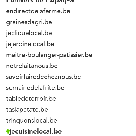
endirectdelaferme.be
grainesdagri.be
jecliquelocal.be
jejardinelocal.be
maitre-boulanger-patissier.be
notrelaitanous.be
savoirfairedecheznous.be
semainedelafrite.be
tabledeterroir.be
taslapatate.be
trinquonslocal.be
jecuisinelocal.be