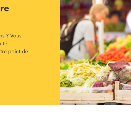
tre
ns ? Vous
uté
tre point de