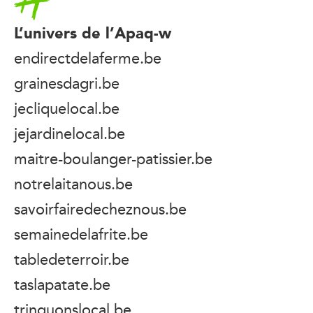
L’univers de l’Apaq-w
endirectdelaferme.be
grainesdagri.be
jecliquelocal.be
jejardinelocal.be
maitre-boulanger-patissier.be
notrelaitanous.be
savoirfairedecheznous.be
semainedelafrite.be
tabledeterroir.be
taslapatate.be
trinquonslocal.be