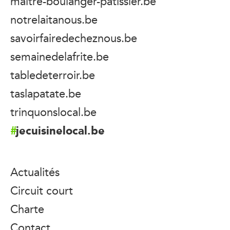
maitre-boulanger-patissier.be
notrelaitanous.be
savoirfairedecheznous.be
semainedelafrite.be
tabledeterroir.be
taslapatate.be
trinquonslocal.be
jecuisinelocal.be
Actualités
Circuit court
Charte
Contact