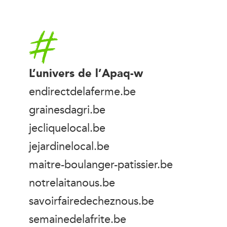
Accueil
L’univers de l’Apaq-w
endirectdelaferme.be
grainesdagri.be
jecliquelocal.be
jejardinelocal.be
maitre-boulanger-patissier.be
notrelaitanous.be
savoirfairedecheznous.be
semainedelafrite.be