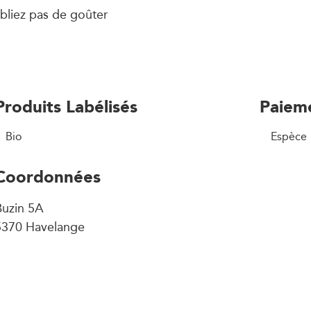
ubliez pas de goûter
Produits Labélisés
Paiem
Bio
Espèce
Coordonnées
Buzin 5A
5370 Havelange