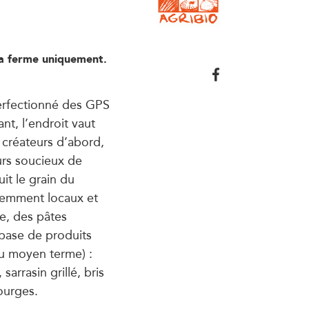
la ferme uniquement.
perfectionné des GPS
nt, l’endroit vaut
 créateurs d’abord,
urs soucieux de
it le grain du
idemment locaux et
ie, des pâtes
 base de produits
ou moyen terme) :
rrasin grillé, bris
ourges.