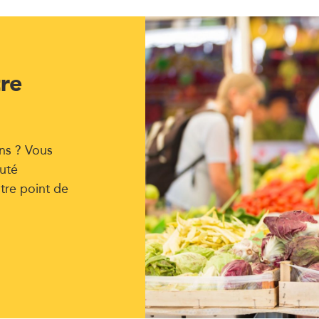
tre
ns ? Vous
uté
tre point de