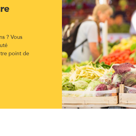
tre
ns ? Vous
uté
tre point de